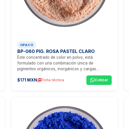
OPACO
BP-060 PIG. ROSA PASTEL CLARO
Este concentrado de color en polvo, está
formulado con una combinación única de
pigmentos orgánicos, inorgánicos y cargas
minerales, que proporcionan un tono rosa vibrante,
$171 MXN
picture_as_pdf
Ficha técnica
Cotizar
ideal para aplicaciones que exigen visibilidad,
estética y un rendimiento técnico excepcional.