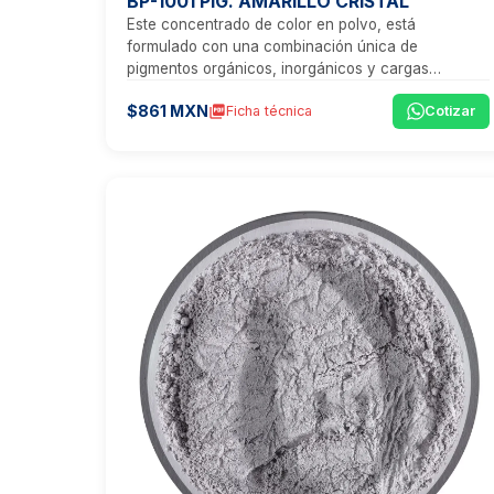
BP-1001 PIG. AMARILLO CRISTAL
Este concentrado de color en polvo, está
formulado con una combinación única de
pigmentos orgánicos, inorgánicos y cargas
minerales, que proporcionan un tono amarillo
$861 MXN
picture_as_pdf
Ficha técnica
Cotizar
vibrante, ideal para aplicaciones que exigen
transparencia, estética y un rendimiento técnico
excepcional.