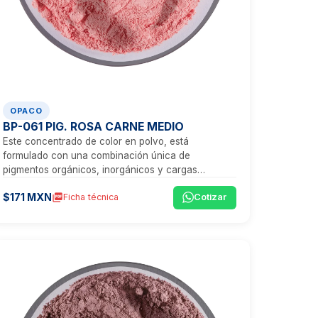
OPACO
BP-061 PIG. ROSA CARNE MEDIO
Este concentrado de color en polvo, está
formulado con una combinación única de
pigmentos orgánicos, inorgánicos y cargas
minerales, que proporcionan un tono rosa vibrante,
$171 MXN
picture_as_pdf
Ficha técnica
Cotizar
ideal para aplicaciones que exigen visibilidad,
estética y un rendimiento técnico excepcional.