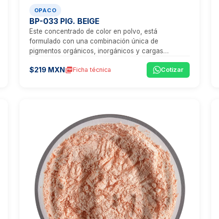
OPACO
BP-033 PIG. BEIGE
Este concentrado de color en polvo, está
formulado con una combinación única de
pigmentos orgánicos, inorgánicos y cargas
minerales, que proporcionan un tono beige
$219 MXN
picture_as_pdf
Ficha técnica
Cotizar
vibrante, ideal para aplicaciones que exigen
visibilidad, estética y un rendimiento técnico
excepcional.