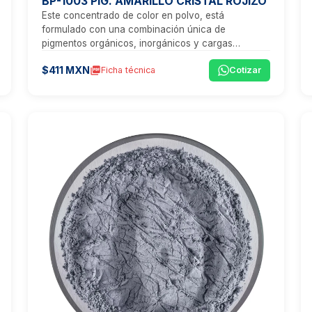
BP-1003 PIG. AMARILLO CRISTAL ROJIZO
Este concentrado de color en polvo, está
formulado con una combinación única de
pigmentos orgánicos, inorgánicos y cargas
minerales, que proporcionan un tono amarillo
$411 MXN
picture_as_pdf
Ficha técnica
Cotizar
vibrante, ideal para aplicaciones que exigen
transparencia, estética y un rendimiento técnico
excepcional.