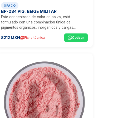
OPACO
BP-034 PIG. BEIGE MILITAR
Este concentrado de color en polvo, está
formulado con una combinación única de
pigmentos orgánicos, inorgánicos y cargas
minerales, que proporcionan un tono beige
$212 MXN
picture_as_pdf
Ficha técnica
Cotizar
vibrante, ideal para aplicaciones que exigen
visibilidad, estética y un rendimiento técnico
excepcional.