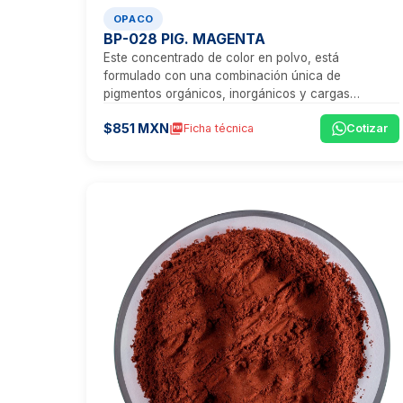
OPACO
BP-028 PIG. MAGENTA
Este concentrado de color en polvo, está
formulado con una combinación única de
pigmentos orgánicos, inorgánicos y cargas
minerales, que proporcionan un tono magenta
$851 MXN
picture_as_pdf
Ficha técnica
Cotizar
vibrante, ideal para aplicaciones que exigen
visibilidad, estética y un rendimiento técnico
excepcional.