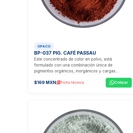
OPACO
BP-037 PIG. CAFÉ PASSAU
Este concentrado de color en polvo, está
formulado con una combinación única de
pigmentos orgánicos, inorgánicos y cargas
minerales, que proporcionan un tono café vibrante,
$169 MXN
picture_as_pdf
Ficha técnica
Cotizar
ideal para aplicaciones que exigen visibilidad,
estética y un rendimiento técnico excepcional.