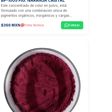
BP-1005 PIG. NARANJA CRISTAL
Este concentrado de color en polvo, está
formulado con una combinación única de
pigmentos orgánicos, inorgánicos y cargas
minerales, que proporcionan un tono naranja
$366 MXN
picture_as_pdf
Ficha técnica
Cotizar
vibrante, ideal para aplicaciones que exigen
transparencia, estética y un rendimiento técnico
excepcional.