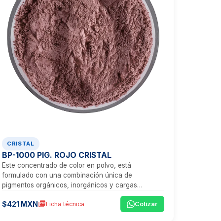
CRISTAL
BP-1000 PIG. ROJO CRISTAL
Este concentrado de color en polvo, está
formulado con una combinación única de
pigmentos orgánicos, inorgánicos y cargas
minerales, que proporcionan un tono rojo vibrante,
$421 MXN
picture_as_pdf
Ficha técnica
Cotizar
ideal para aplicaciones que exigen transparencia,
estética y un rendimiento técnico excepcional.