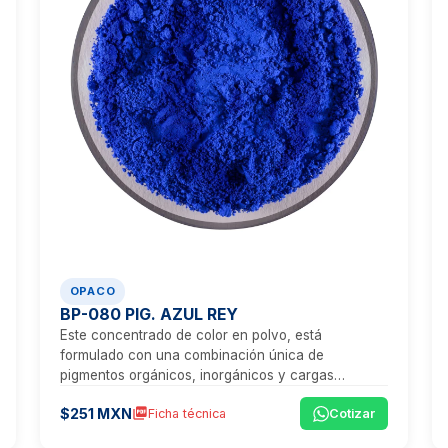
OPACO
BP-080 PIG. AZUL REY
Este concentrado de color en polvo, está
formulado con una combinación única de
pigmentos orgánicos, inorgánicos y cargas
minerales, que proporcionan un tono azul vibrante,
$251 MXN
picture_as_pdf
Ficha técnica
Cotizar
ideal para aplicaciones que exigen visibilidad,
estética y un rendimiento técnico excepcional.