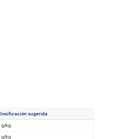
Dosificación sugerida
1 g/kg
1 g/kg