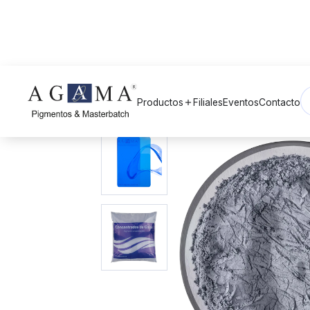
Volver a Pigmentos
arrow_back
Productos
Filiales
Eventos
Contacto
add