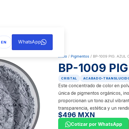
WhatsApp
EN
Inicio
/
Pigmentos
/ BP-1009 PIG. AZUL 
BP-1009 PIG
CRISTAL
ACABADO-TRANSLUCID
Este concentrado de color en pol
única de pigmentos orgánicos, in
proporcionan un tono azul vibrant
transparencia, estética y un rend
$496 MXN
Cotizar por WhatsApp