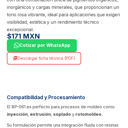
inorgánicos y cargas minerales, que proporcionan un
tono rosa vibrante, ideal para aplicaciones que exigen
visibilidad, estética y un rendimiento técnico
excepcional.
$171 MXN
Cotizar por WhatsApp
Descargar ficha técnica (PDF)
picture_as_pdf
Compatibilidad y Procesamiento
El BP-061 es perfecto para procesos de moldeo como
inyección
,
extrusión
,
soplado
y
rotomoldeo
.
Su formulación permite una integración fluida con resinas