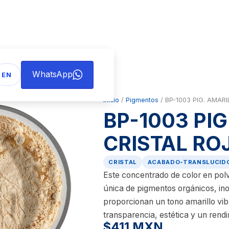
WhatsApp
EN
Inicio
/
Pigmentos
/ BP-1003 PIG. AMAR
BP-1003 PI
CRISTAL RO
CRISTAL
ACABADO-TRANSLUCID
Este concentrado de color en pol
única de pigmentos orgánicos, in
proporcionan un tono amarillo vib
transparencia, estética y un rend
$411 MXN