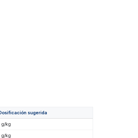
Dosificación sugerida
1 g/kg
1 g/kg