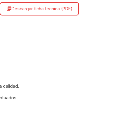
Descargar ficha técnica (PDF)
picture_as_pdf
a calidad.
ntuados.