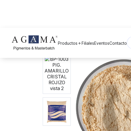
Volver a Pigmentos
arrow_back
Productos
Filiales
Eventos
Contacto
add