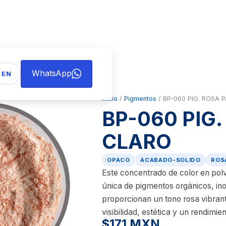
WhatsApp
EN
Inicio
/
Pigmentos
/ BP-060 PIG. ROSA 
BP-060 PIG
CLARO
OPACO
ACABADO-SOLIDO
ROS
Este concentrado de color en pol
única de pigmentos orgánicos, in
proporcionan un tono rosa vibrant
visibilidad, estética y un rendimi
$171 MXN