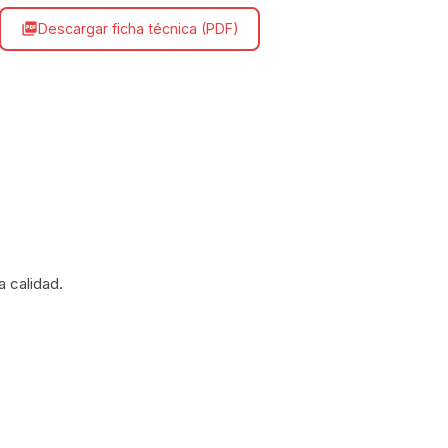
Descargar ficha técnica (PDF)
picture_as_pdf
a calidad.