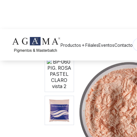
Volver a Pigmentos
arrow_back
Productos
Filiales
Eventos
Contacto
add