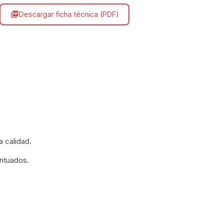
Descargar ficha técnica (PDF)
picture_as_pdf
a calidad.
ntuados.