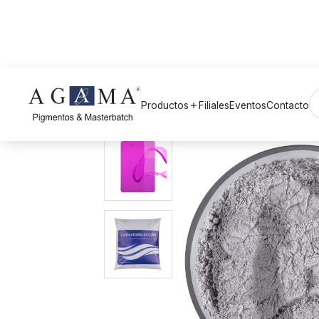
Volver a Pigmentos
arrow_back
Productos
Filiales
Eventos
Contacto
add