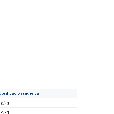
Dosificación sugerida
1 g/kg
1 g/kg