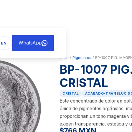
WhatsApp
EN
Inicio
/
Pigmentos
/ BP-1007 PIG. MAGE
BP-1007 PI
CRISTAL
CRISTAL
ACABADO-TRANSLUCID
Este concentrado de color en pol
única de pigmentos orgánicos, in
proporcionan un tono magenta vib
exigen transparencia, estética y 
$766 MXN