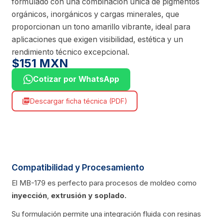
formulado con una combinación única de pigmentos
orgánicos, inorgánicos y cargas minerales, que
proporcionan un tono amarillo vibrante, ideal para
aplicaciones que exigen visibilidad, estética y un
rendimiento técnico excepcional.
$151 MXN
Cotizar por WhatsApp
Descargar ficha técnica (PDF)
picture_as_pdf
Compatibilidad y Procesamiento
El MB-179 es perfecto para procesos de moldeo como
inyección
,
extrusión
y soplado.
Su formulación permite una integración fluida con resinas