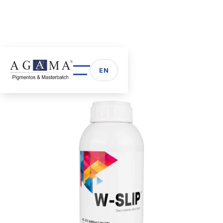
Volver a Aditivos
arrow_back
EN