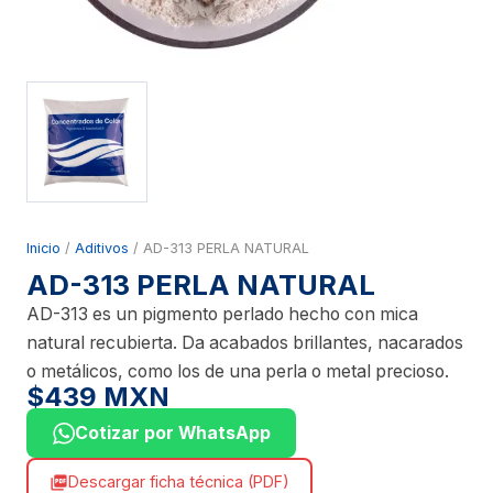
Inicio
/
Aditivos
/ AD-313 PERLA NATURAL
AD-313 PERLA NATURAL
AD-313 es un pigmento perlado hecho con mica
natural recubierta. Da acabados brillantes, nacarados
o metálicos, como los de una perla o metal precioso.
$439 MXN
Cotizar por WhatsApp
Descargar ficha técnica (PDF)
picture_as_pdf