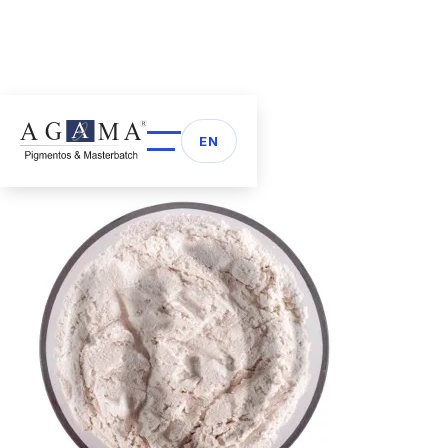
Volver a Aditivos
arrow_back
EN