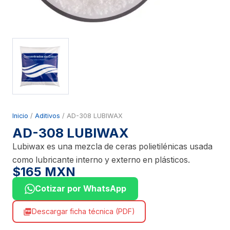
Inicio
/
Aditivos
/ AD-308 LUBIWAX
AD-308 LUBIWAX
Lubiwax es una mezcla de ceras polietilénicas usada
como lubricante interno y externo en plásticos.
$165 MXN
Cotizar por WhatsApp
Descargar ficha técnica (PDF)
picture_as_pdf