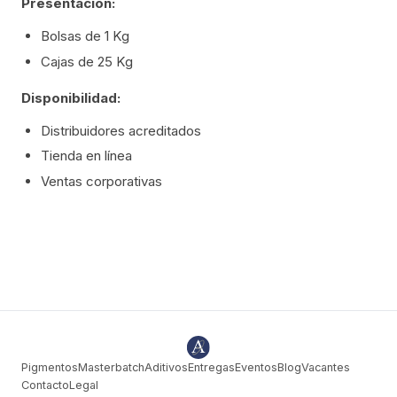
Presentación:
Bolsas de 1 Kg
Cajas de 25 Kg
Disponibilidad:
Distribuidores acreditados
Tienda en línea
Ventas corporativas
Pigmentos
Masterbatch
Aditivos
Entregas
Eventos
Blog
Vacantes
Contacto
Legal