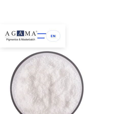
Volver a Aditivos
arrow_back
EN