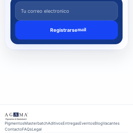
Registrarse
mail
Pigmentos
Masterbatch
Aditivos
Entregas
Eventos
Blog
Vacantes
Contacto
FAQs
Legal